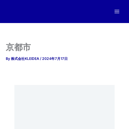
内
容
を
ス
キ
ッ
京都市
プ
By
株式会社KLEIDEA
/
2024年7月17日