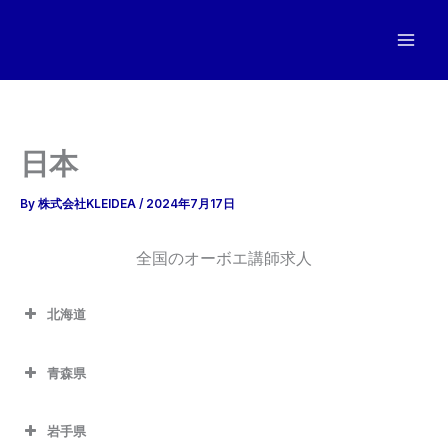
内
容
を
ス
キ
ッ
日本
プ
By
株式会社KLEIDEA
/
2024年7月17日
全国のオーボエ講師求人
北海道
青森県
岩手県