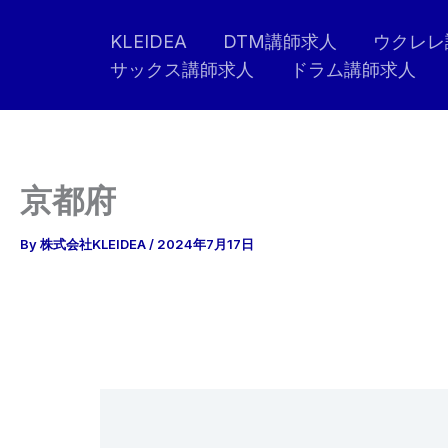
内
KLEIDEA
DTM講師求人
ウクレレ
容
サックス講師求人
ドラム講師求人
を
ス
キ
ッ
プ
京都府
By
株式会社KLEIDEA
/
2024年7月17日