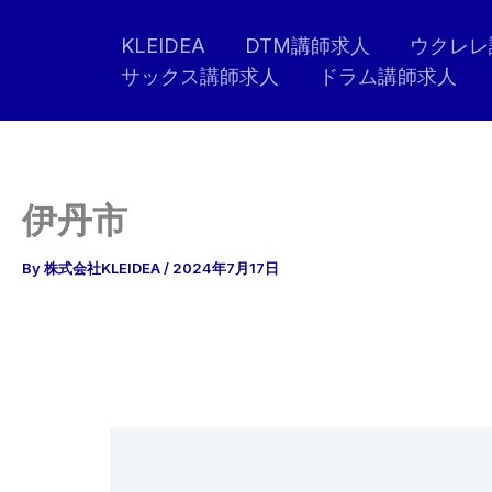
内
KLEIDEA
DTM講師求人
ウクレレ
容
サックス講師求人
ドラム講師求人
を
ス
キ
ッ
プ
伊丹市
By
株式会社KLEIDEA
/
2024年7月17日