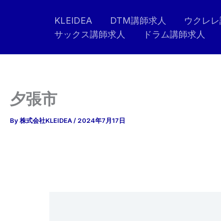
内
KLEIDEA
DTM講師求人
ウクレレ
容
サックス講師求人
ドラム講師求人
を
ス
キ
ッ
プ
夕張市
By
株式会社KLEIDEA
/
2024年7月17日