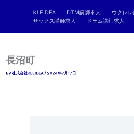
内
KLEIDEA
DTM講師求人
ウクレレ
容
サックス講師求人
ドラム講師求人
を
ス
キ
ッ
プ
長沼町
By
株式会社KLEIDEA
/
2024年7月17日