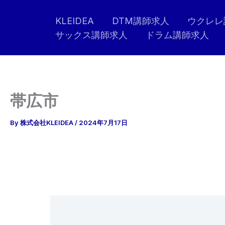
内
KLEIDEA
DTM講師求人
ウクレレ
容
サックス講師求人
ドラム講師求人
を
ス
キ
ッ
プ
帯広市
By
株式会社KLEIDEA
/
2024年7月17日