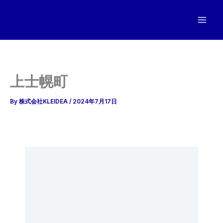
内
容
を
ス
キ
ッ
上士幌町
プ
By
株式会社KLEIDEA
/
2024年7月17日