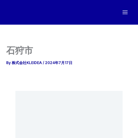
内
容
を
ス
キ
ッ
石狩市
プ
By
株式会社KLEIDEA
/
2024年7月17日