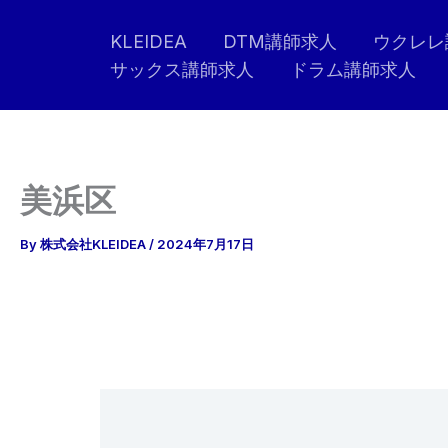
内
KLEIDEA
DTM講師求人
ウクレレ
容
サックス講師求人
ドラム講師求人
を
ス
キ
ッ
プ
美浜区
By
株式会社KLEIDEA
/
2024年7月17日