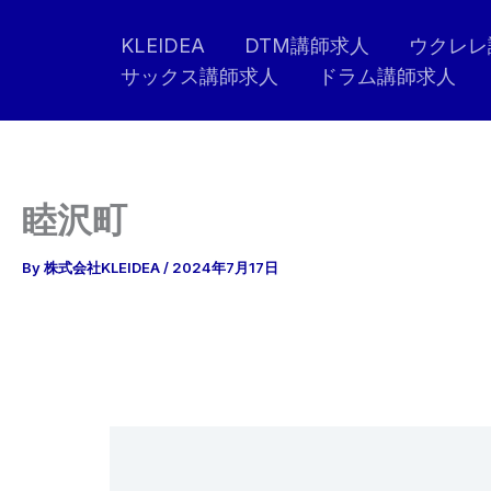
内
KLEIDEA
DTM講師求人
ウクレレ
容
サックス講師求人
ドラム講師求人
を
ス
キ
ッ
プ
睦沢町
By
株式会社KLEIDEA
/
2024年7月17日