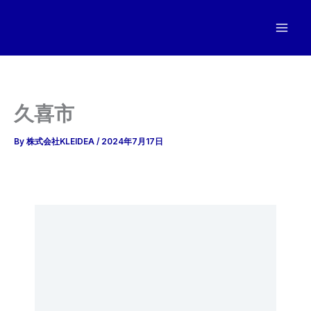
内
容
を
ス
キ
ッ
久喜市
プ
By
株式会社KLEIDEA
/
2024年7月17日