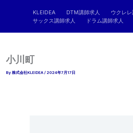
内
KLEIDEA
DTM講師求人
ウクレレ
容
サックス講師求人
ドラム講師求人
を
ス
キ
ッ
プ
小川町
By
株式会社KLEIDEA
/
2024年7月17日