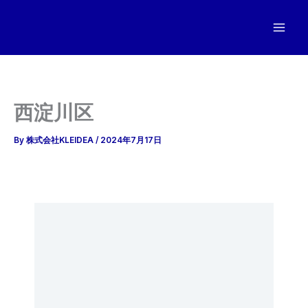
内
容
を
ス
キ
ッ
西淀川区
プ
By
株式会社KLEIDEA
/
2024年7月17日