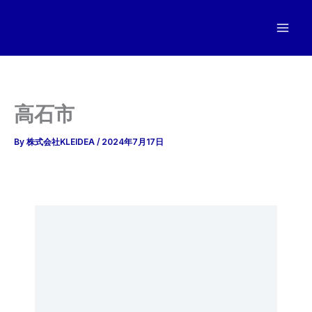
内
容
を
ス
キ
ッ
高石市
プ
By
株式会社KLEIDEA
/
2024年7月17日