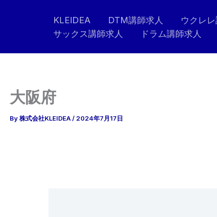
内
KLEIDEA
DTM講師求人
ウクレレ
容
サックス講師求人
ドラム講師求人
を
ス
キ
ッ
プ
大阪府
By
株式会社KLEIDEA
/
2024年7月17日