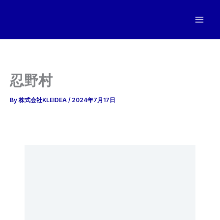
内
容
を
ス
キ
ッ
忍野村
プ
By
株式会社KLEIDEA
/
2024年7月17日