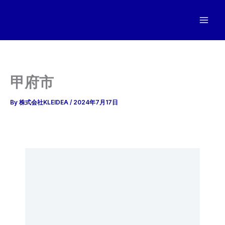
内
容
を
ス
キ
ッ
甲府市
プ
By
株式会社KLEIDEA
/
2024年7月17日