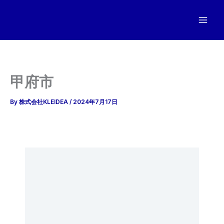
内
容
を
ス
キ
ッ
甲府市
プ
By
株式会社KLEIDEA
/
2024年7月17日