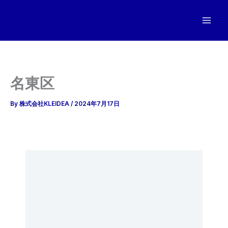
内
容
を
ス
キ
ッ
名東区
プ
By
株式会社KLEIDEA
/
2024年7月17日