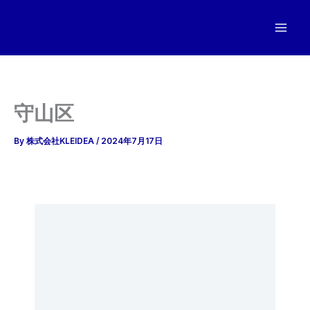
内
容
を
ス
キ
ッ
守山区
プ
By
株式会社KLEIDEA
/
2024年7月17日