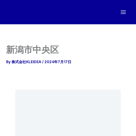
内
容
を
ス
キ
ッ
新潟市中央区
プ
By
株式会社KLEIDEA
/
2024年7月17日