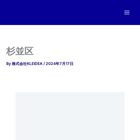
内
容
を
ス
キ
ッ
杉並区
プ
By
株式会社KLEIDEA
/
2024年7月17日