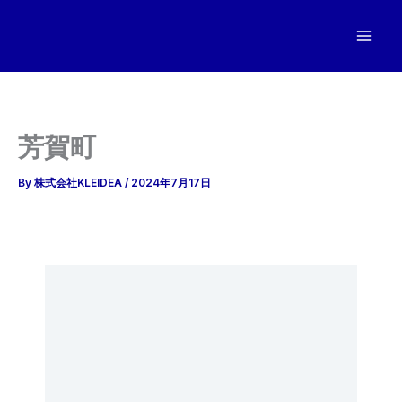
内
容
を
ス
キ
ッ
芳賀町
プ
By
株式会社KLEIDEA
/
2024年7月17日