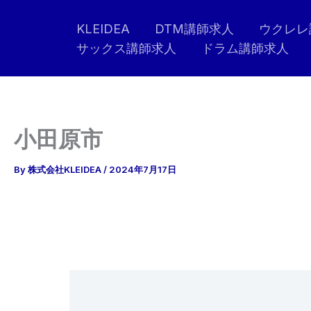
内
KLEIDEA
DTM講師求人
ウクレレ
容
サックス講師求人
ドラム講師求人
を
ス
キ
ッ
プ
小田原市
By
株式会社KLEIDEA
/
2024年7月17日