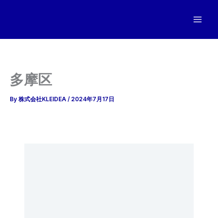
内
容
を
ス
キ
ッ
多摩区
プ
By
株式会社KLEIDEA
/
2024年7月17日