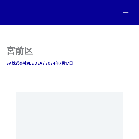
内
容
を
ス
キ
ッ
宮前区
プ
By
株式会社KLEIDEA
/
2024年7月17日