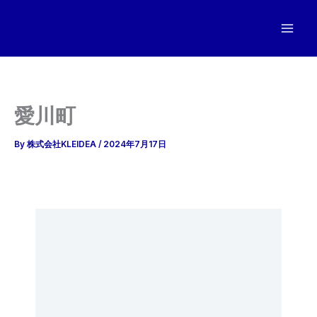
内
容
を
ス
キ
ッ
愛川町
プ
By
株式会社KLEIDEA
/
2024年7月17日