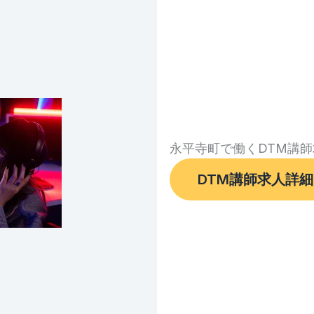
永平寺町で働くDTM講
DTM講師求人詳細