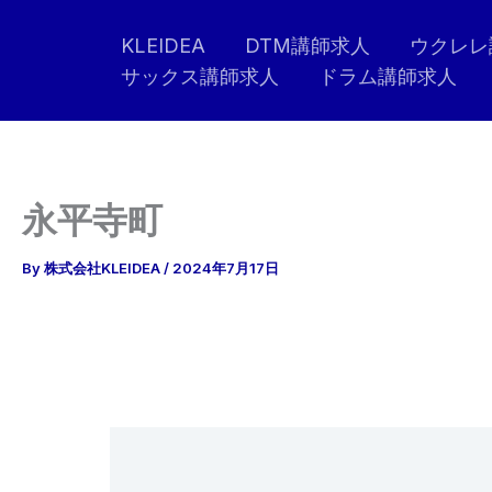
内
KLEIDEA
DTM講師求人
ウクレレ
容
サックス講師求人
ドラム講師求人
を
ス
キ
ッ
プ
永平寺町
By
株式会社KLEIDEA
/
2024年7月17日