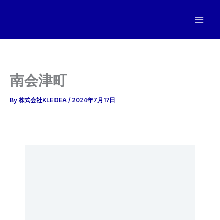
内
容
を
ス
キ
ッ
南会津町
プ
By
株式会社KLEIDEA
/
2024年7月17日