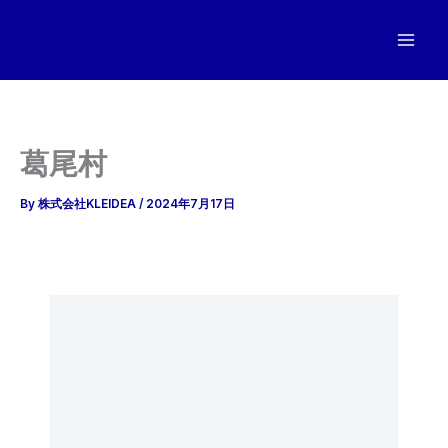
内
容
を
ス
キ
ッ
葛尾村
プ
By
株式会社KLEIDEA
/
2024年7月17日