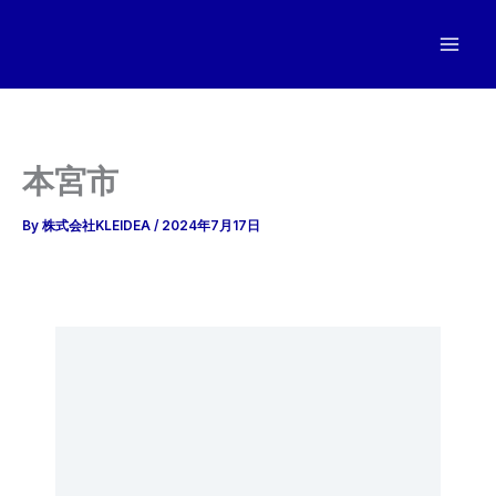
内
容
を
ス
キ
ッ
本宮市
プ
By
株式会社KLEIDEA
/
2024年7月17日