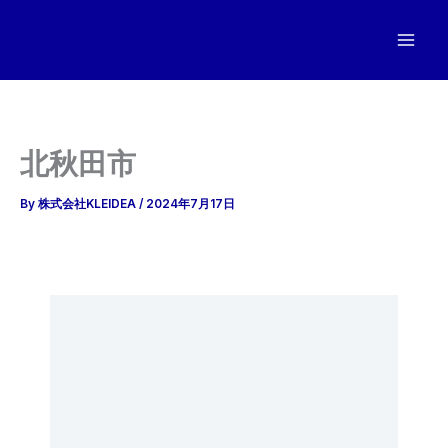
内
容
を
ス
キ
ッ
北秋田市
プ
By
株式会社KLEIDEA
/
2024年7月17日