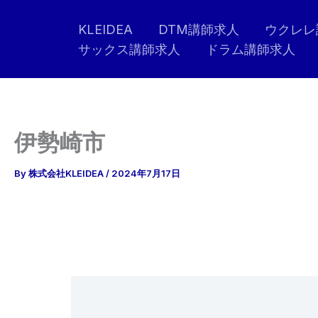
内
KLEIDEA
DTM講師求人
ウクレレ
容
サックス講師求人
ドラム講師求人
を
ス
キ
ッ
プ
伊勢崎市
By
株式会社KLEIDEA
/
2024年7月17日