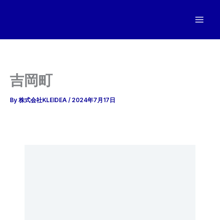
内
容
を
ス
キ
ッ
吉岡町
プ
By
株式会社KLEIDEA
/
2024年7月17日