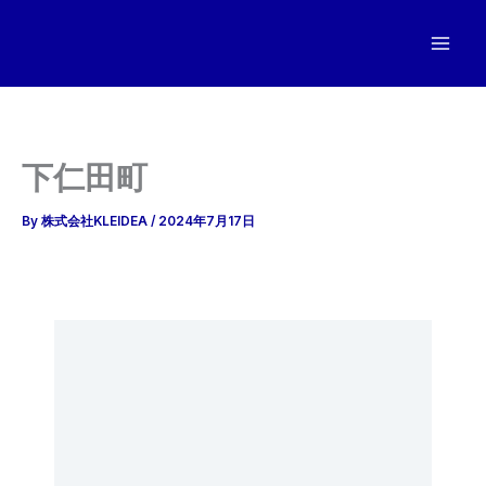
内
容
を
ス
キ
ッ
下仁田町
プ
By
株式会社KLEIDEA
/
2024年7月17日