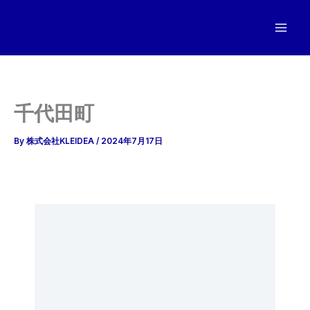
内
容
を
ス
キ
ッ
千代田町
プ
By
株式会社KLEIDEA
/
2024年7月17日