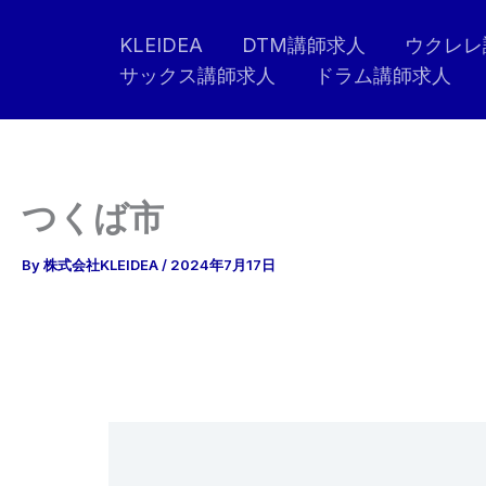
内
KLEIDEA
DTM講師求人
ウクレレ
容
サックス講師求人
ドラム講師求人
を
ス
キ
ッ
プ
つくば市
By
株式会社KLEIDEA
/
2024年7月17日