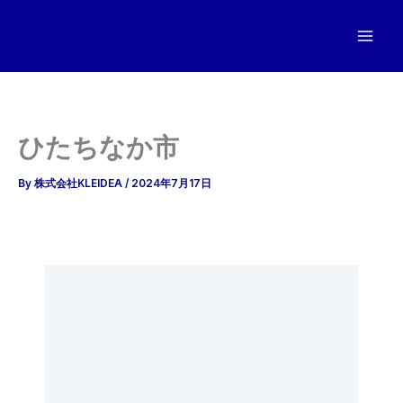
内
容
を
ス
キ
ッ
ひたちなか市
プ
By
株式会社KLEIDEA
/
2024年7月17日