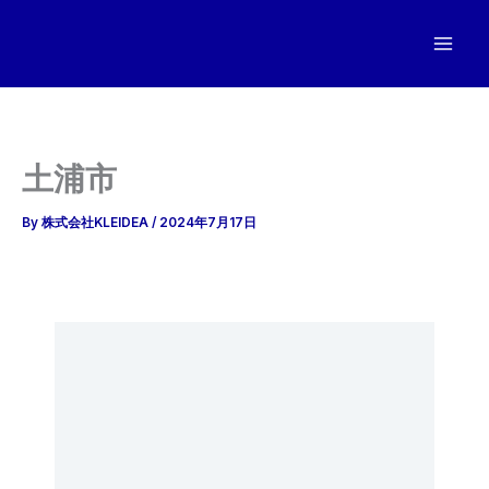
内
容
を
ス
キ
ッ
土浦市
プ
By
株式会社KLEIDEA
/
2024年7月17日