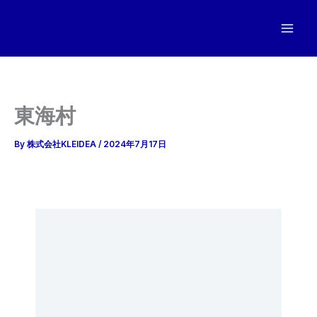
内
容
を
ス
キ
ッ
東海村
プ
By
株式会社KLEIDEA
/
2024年7月17日