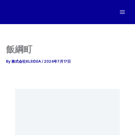
内
容
を
ス
キ
ッ
飯綱町
プ
By
株式会社KLEIDEA
/
2024年7月17日