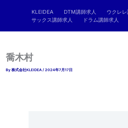
内
KLEIDEA
DTM講師求人
ウクレレ
容
サックス講師求人
ドラム講師求人
を
ス
キ
ッ
プ
喬木村
By
株式会社KLEIDEA
/
2024年7月17日