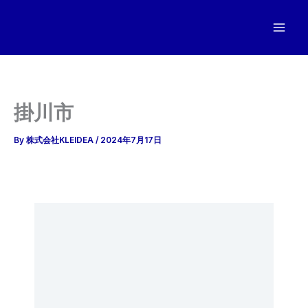
内
容
を
ス
キ
ッ
掛川市
プ
By
株式会社KLEIDEA
/
2024年7月17日