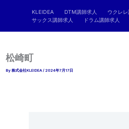
内
KLEIDEA
DTM講師求人
ウクレレ
容
サックス講師求人
ドラム講師求人
を
ス
キ
ッ
プ
松崎町
By
株式会社KLEIDEA
/
2024年7月17日